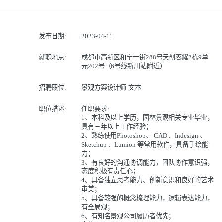
发布日期:
2023-04-11
就职地点:
成都市高新区和宁一街288号天创蓉耀2栋9单
元202号（6号线新川站附近）
招聘职位:
景观方案设计师-文本
职位描述:
任职要求:
1、本科及以上学历，园林景观相关专业毕业，
具有三年以上工作经验；
2、熟练使用Photoshop、 CAD 、Indesign 、
Sketchup 、Lumion 等常用软件，具备手绘能
力；
3、有良好的沟通协调能力，团队协作意识强，
态度积极有责任心；
4、具备独立思考能力、创新意识和良好的艺术
审美；
5、具备较强的概念梳理能力，逻辑表达能力，
有全局观；
6、有知名景观公司履历者优先；