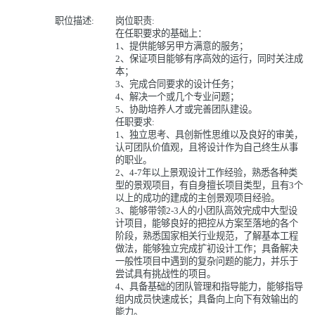
职位描述:
岗位职责:
在任职要求的基础上：
1、提供能够另甲方满意的服务；
2、保证项目能够有序高效的运行，同时关注成
本；
3、完成合同要求的设计任务；
4、解决一个或几个专业问题；
5、协助培养人才或完善团队建设。
任职要求:
1、独立思考、具创新性思维以及良好的审美，
认可团队价值观，且将设计作为自己终生从事
的职业。
2、4-7年以上景观设计工作经验，熟悉各种类
型的景观项目，有自身擅长项目类型，且有3个
以上的成功的建成的主创景观项目经验。
3、能够带领2-3人的小团队高效完成中大型设
计项目，能够良好的把控从方案至落地的各个
阶段，熟悉国家相关行业规范，了解基本工程
做法，能够独立完成扩初设计工作；具备解决
一般性项目中遇到的复杂问题的能力，并乐于
尝试具有挑战性的项目。
4、具备基础的团队管理和指导能力，能够指导
组内成员快速成长；具备向上向下有效输出的
能力。