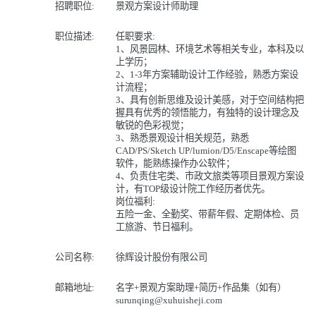
招聘职位:
景观方案设计师助理
职位描述:
任职要求:
1、风景园林、环境艺术等相关专业，本科及以
上学历；
2、1-3年方案辅助设计工作经验，熟悉方案设
计流程；
3、具有创新思维及设计美感，对于空间结构把
握具有优秀的领悟能力，有独特的设计理念及
敏锐的色彩视觉；
3、熟悉景观设计相关规范，熟悉
CAD/PS/Sketch UP/lumion/D5/Enscape等绘图
软件，能熟练操作办公软件；
4、负责住宅类、市政文旅类等项目景观方案设
计，有TOP级设计院工作经历者优先。
岗位福利:
五险一金、全勤奖、带薪年假、定期体检、员
工旅游、节日福利。
公司名称:
徐辉设计股份有限公司
邮箱地址:
名字+景观方案助理+简历+作品集（如有）
surunqing@xuhuisheji.com